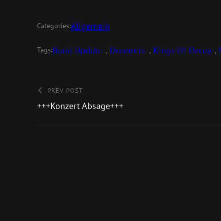
Allgemein
Categories:
Band Update
, 
Drummer
, 
Kings Of Decay
, 
Tags:
PREV POST
+++Konzert Absage+++