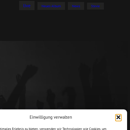
live
Neues Album
News
Stevie
Einwilligung verwalten
ptimales Erlebnis zu bieten, verwenden wir Technologien wie Cookies, um