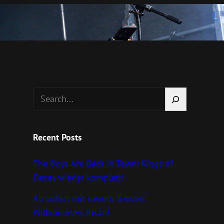
S
e
a
r
Recent Posts
c
The Boys Are Back In Town: Kings of
h
Decay wieder komplett!
Ab sofort mit neuem Groove:
Willkommen, Ihsan!