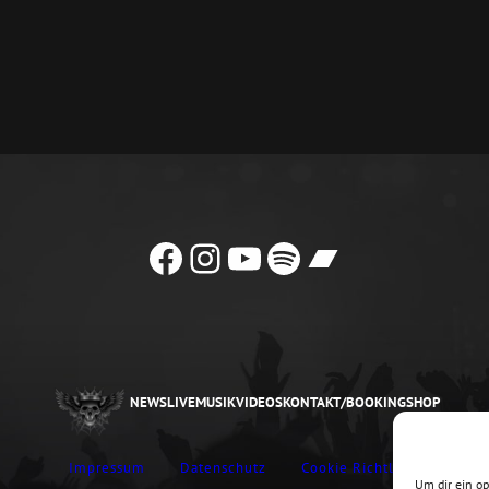
Facebook
Instagram
YouTube
Spotify
Bandcamp
NEWS
LIVE
MUSIK
VIDEOS
KONTAKT/BOOKING
SHOP
Impressum
Datenschutz
Cookie Richtlinie
Um dir ein o