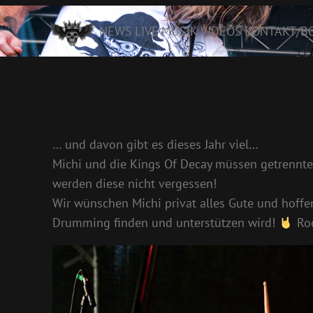
Zum
NEWS
LIVE
MUSIK
VIDEOS
KONTAKT/B
Inhalt
springen
… und davon gibt es dieses Jahr viel…
Michi und die Kings Of Decay müssen getrennte
werden diese nicht vergessen!
Wir wünschen Michi privat alles Gute und hoffen
Drumming finden und unterstützen wird!
Roc