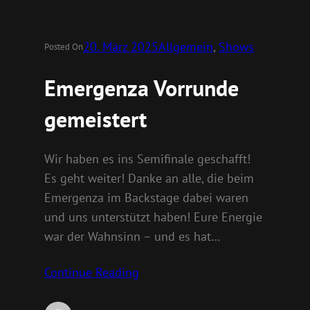
20. März 2025
Allgemein
, 
Shows
Posted On
Emergenza Vorrunde
gemeistert
Wir haben es ins Semifinale geschafft!
Es geht weiter! Danke an alle, die beim
Emergenza im Backstage dabei waren
und uns unterstützt haben! Eure Energie
war der Wahnsinn – und es hat…
Continue Reading