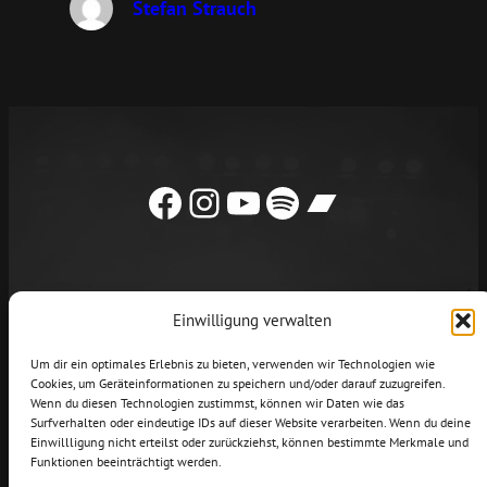
Stefan Strauch
Facebook
Instagram
YouTube
Spotify
Bandcamp
Einwilligung verwalten
NEWS
LIVE
MUSIK
VIDEOS
Um dir ein optimales Erlebnis zu bieten, verwenden wir Technologien wie
Cookies, um Geräteinformationen zu speichern und/oder darauf zuzugreifen.
KONTAKT/BOOKING
SHOP
Wenn du diesen Technologien zustimmst, können wir Daten wie das
Surfverhalten oder eindeutige IDs auf dieser Website verarbeiten. Wenn du deine
Impressum
Datenschutz
Einwillligung nicht erteilst oder zurückziehst, können bestimmte Merkmale und
Cookie Richtlinie
Funktionen beeinträchtigt werden.