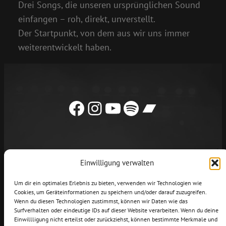
Drei Songs, die unseren ursprünglichen Sound
einfangen – roh, direkt, unverstellt.
Der Startpunkt, von dem aus wir uns immer
weiterentwickelt haben.
Facebook
Instagram
YouTube
Spotify
Bandcamp
Einwilligung verwalten
NEWS
LIVE
MUSIK
VIDEOS
Um dir ein optimales Erlebnis zu bieten, verwenden wir Technologien wie
Cookies, um Geräteinformationen zu speichern und/oder darauf zuzugreifen.
KONTAKT/BOOKING
SHOP
Wenn du diesen Technologien zustimmst, können wir Daten wie das
Surfverhalten oder eindeutige IDs auf dieser Website verarbeiten. Wenn du deine
Impressum
Datenschutz
Einwillligung nicht erteilst oder zurückziehst, können bestimmte Merkmale und
Cookie Richtlinie