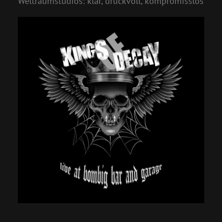
Weltraumstudios: klar, druckvoll, kompromisslos