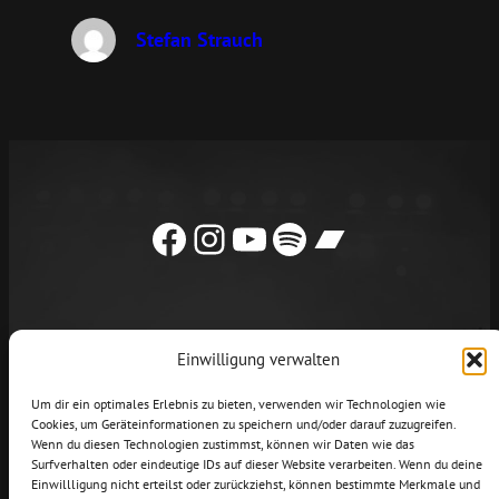
Stefan Strauch
Facebook
Instagram
YouTube
Spotify
Bandcamp
Einwilligung verwalten
NEWS
LIVE
MUSIK
VIDEOS
Um dir ein optimales Erlebnis zu bieten, verwenden wir Technologien wie
Cookies, um Geräteinformationen zu speichern und/oder darauf zuzugreifen.
KONTAKT/BOOKING
SHOP
Wenn du diesen Technologien zustimmst, können wir Daten wie das
Surfverhalten oder eindeutige IDs auf dieser Website verarbeiten. Wenn du deine
Impressum
Datenschutz
Einwillligung nicht erteilst oder zurückziehst, können bestimmte Merkmale und
Cookie Richtlinie