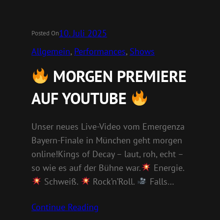
10. Juli 2025
Posted On
Allgemein
, 
Performances
, 
Shows
MORGEN PREMIERE
AUF YOUTUBE
Unser neues Live-Video vom Emergenza
Bayern-Finale in München geht morgen
online!Kings of Decay – laut, roh, echt –
so wie es auf der Bühne war.
Energie.
Schweiß.
Rock’n’Roll.
Falls…
Continue Reading